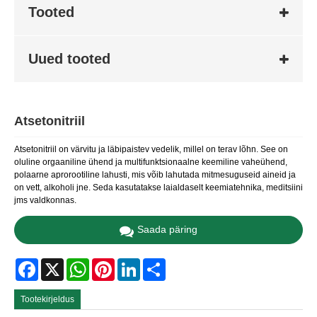
Tooted
Uued tooted
Atsetonitriil
Atsetonitriil on värvitu ja läbipaistev vedelik, millel on terav lõhn. See on
oluline orgaaniline ühend ja multifunktsionaalne keemiline vaheühend,
polaarne aprorootiline lahusti, mis võib lahutada mitmesuguseid aineid ja
on vett, alkoholi jne. Seda kasutatakse laialdaselt keemiatehnika, meditsiini
jms valdkonnas.
Saada päring
Facebook
X
WhatsApp
Pinterest
LinkedIn
Share
Tootekirjeldus