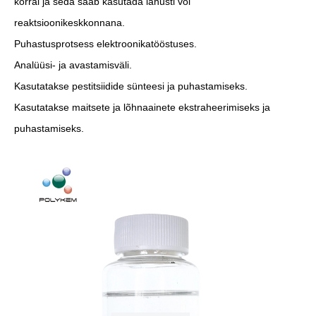
korral ja seda saab kasutada lahusti või
reaktsioonikeskkonnana.
Puhastusprotsess elektroonikatööstuses.
Analüüsi- ja avastamisväli.
Kasutatakse pestitsiidide sünteesi ja puhastamiseks.
Kasutatakse maitsete ja lõhnaainete ekstraheerimiseks ja
puhastamiseks.