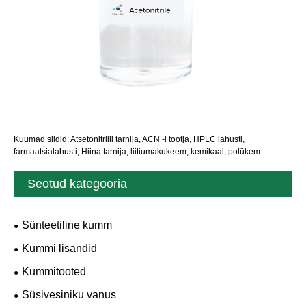
Kuumad sildid: Atsetonitriili tarnija, ACN -i tootja, HPLC lahusti,
farmaatsialahusti, Hiina tarnija, liitiumakukeem, kemikaal, polükem
Seotud kategooria
Sünteetiline kumm
Kummi lisandid
Kummitooted
Süsivesiniku vanus