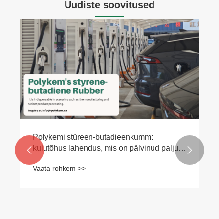
Uudiste soovitused
Polykemi stüreen-butadieenkumm:
kulutõhus lahendus, mis on pälvinud palju


turu tähelepanu
Vaata rohkem >>