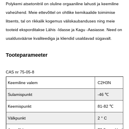
Polykemi atsetonitriil on oluline orgaaniline lahusti ja keemiline
vaheühend. Meie ettevõttel on ohtlike kemikaalide toimimise
litsents, tal on rikkalik kogemus väliskaubanduses ning meie
tooteid eksporditakse Lähis -Idasse ja Kagu -Aasiasse. Need on
usaldusväärse kvaliteediga ja kliendid usaldavad sügavalt.
Tooteparameeter
CAS nr 75-05-8
Keemiline valem
C2H3N
Sulamispunkt
-46 ℃
Keemispunkt
81-82 ℃
Välkpunkt
2 ° C