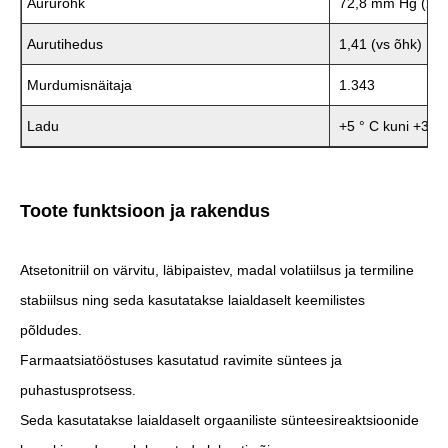
Aururõhk
72,8 mm Hg (20 
Aurutihedus
1,41 (vs õhk)
Murdumisnäitaja
1.343
Ladu
+5 ° C kuni +30 °
Toote funktsioon ja rakendus
Atsetonitriil on värvitu, läbipaistev, madal volatiilsus ja termiline
stabiilsus ning seda kasutatakse laialdaselt keemilistes
põldudes.
Farmaatsiatööstuses kasutatud ravimite süntees ja
puhastusprotsess.
Seda kasutatakse laialdaselt orgaaniliste sünteesireaktsioonide