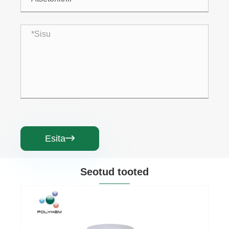
Esita

Seotud tooted