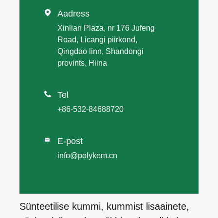

Aadress
Xinlian Plaza, nr 176 Jufeng
Road, Licangi piirkond,
Qingdao linn, Shandongi
provints, Hiina

Tel
+86-532-84688720
E-post

info@polykem.cn
Sünteetilise kummi, kummist lisaainete,