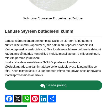
Lahuse Styreen butadieeni kumm
Lahuse stüreeni butadieenkumm (S-SBR) on stüreeni ja butadieeni
sünteetiline kummi kopolümeer, mis pakub suurepärast hõõrdekistut,
tõmbetugevust ja vastupidavust. See toodetakse lahuse polümerisatsiooni
kaudu, mis võimaldab kontrollitud molekulmassi jaotust ja mikrostruktuuri,
mis viib parema jõudluseni.
Lisaks rehvidele kasutatakse S-SBR-i jalatsites, liimides ja
tööstuskaupades, mida hinnatakse selle vastupidavuse ja paindlikkuse
tõttu. Selle mitmekülgsus ja kohandatud võime muudavad selle erinevates
tootmisprotsessides oluliseks.
Saada päring
Facebook
X
WhatsApp
Pinterest
LinkedIn
Share