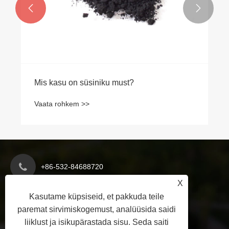


Mis kasu on süsiniku must?
Vaata rohkem >>
+86-532-84688720
X
Kasutame küpsiseid, et pakkuda teile
info@polykem.cn
paremat sirvimiskogemust, analüüsida saidi
liiklust ja isikupärastada sisu. Seda saiti