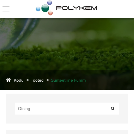
Kodu
Tooted
Sünteetiline kumm