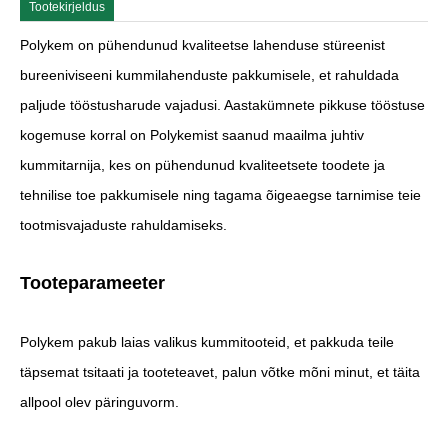
Tootekirjeldus
Polykem on pühendunud kvaliteetse lahenduse stüreenist
bureeniviseeni kummilahenduste pakkumisele, et rahuldada
paljude tööstusharude vajadusi. Aastakümnete pikkuse tööstuse
kogemuse korral on Polykemist saanud maailma juhtiv
kummitarnija, kes on pühendunud kvaliteetsete toodete ja
tehnilise toe pakkumisele ning tagama õigeaegse tarnimise teie
tootmisvajaduste rahuldamiseks.
Tooteparameeter
Polykem pakub laias valikus kummitooteid, et pakkuda teile
täpsemat tsitaati ja tooteteavet, palun võtke mõni minut, et täita
allpool olev päringuvorm.