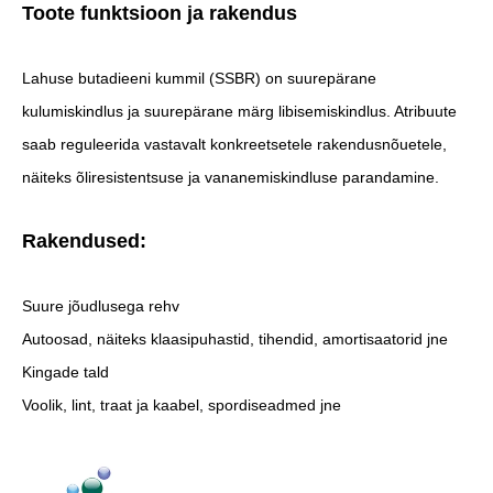
Toote funktsioon ja rakendus
Lahuse butadieeni kummil (SSBR) on suurepärane
kulumiskindlus ja suurepärane märg libisemiskindlus. Atribuute
saab reguleerida vastavalt konkreetsetele rakendusnõuetele,
näiteks õliresistentsuse ja vananemiskindluse parandamine.
Rakendused:
Suure jõudlusega rehv
Autoosad, näiteks klaasipuhastid, tihendid, amortisaatorid jne
Kingade tald
Voolik, lint, traat ja kaabel, spordiseadmed jne