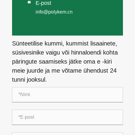
E-post

info@polykem.cn
Sünteetilise kummi, kummist lisaainete,
süsivesinike vaigu või hinnaloendi kohta
päringute saamiseks jätke oma e -kiri
meie juurde ja me võtame ühendust 24
tunni jooksul.