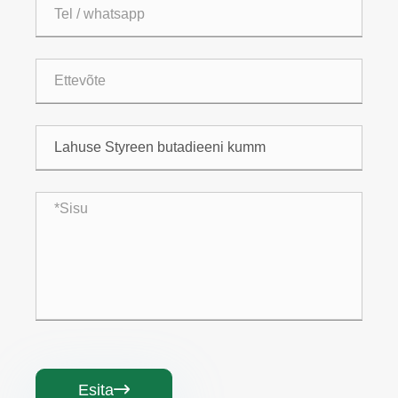
Esita
