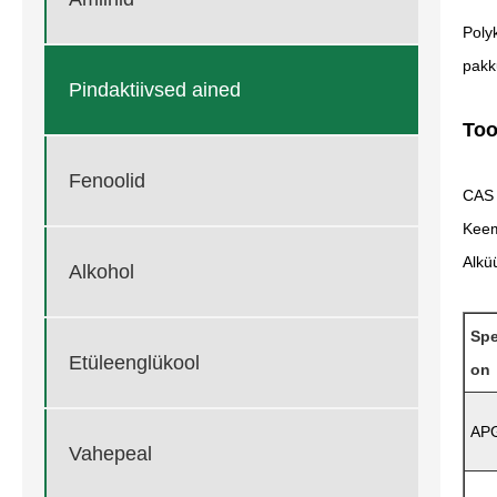
Polyk
pakk
Pindaktiivsed ained
Too
Fenoolid
CAS 
Keem
Alkü
Alkohol
Spe
Etüleenglükool
on
AP
Vahepeal