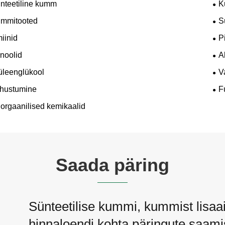
nteetiline kumm
K
mmitooted
S
iinid
P
noolid
A
üleenglükool
V
hustumine
F
orgaanilised kemikaalid
Saada päring
Sünteetilise kummi, kummist lisaai
hinnaloendi kohta päringute saamis