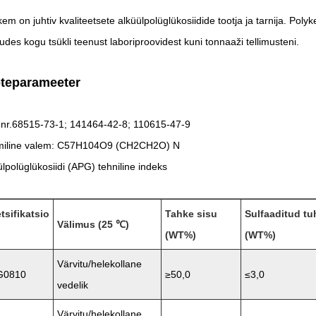
em on juhtiv kvaliteetsete alküülpolüglükosiidide tootja ja tarnija. Poly
udes kogu tsükli teenust laboriproovidest kuni tonnaaži tellimusteni.
teparameeter
nr.68515-73-1; 141464-42-8; 110615-47-9
iline valem: C57H104O9 (CH2CH2O) N
ülpolüglükosiidi (APG) tehniline indeks
tsifikatsio
Tahke sisu
Sulfaaditud tu
Välimus (25 ℃)
(WT%)
(WT%)
Värvitu/helekollane
G0810
≥50,0
≤3,0
vedelik
Värvitu/helekollane