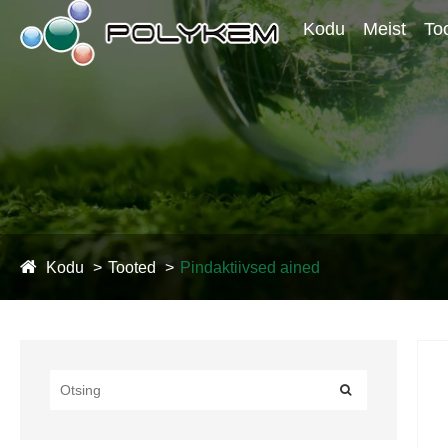
Kodu
Meist
To
Kodu
Tooted
Pindaktiivsed ained