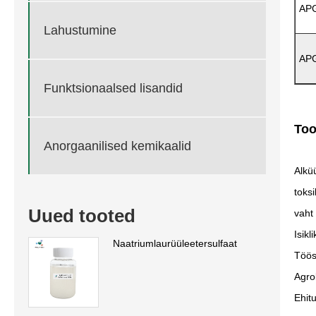
AP
Lahustumine
AP
Funktsionaalsed lisandid
Too
Anorgaanilised kemikaalid
Alkü
toks
Uued tooted
vaht
Isik
Naatriumlaurüüleetersulfaat
Töös
Agrok
Ehit