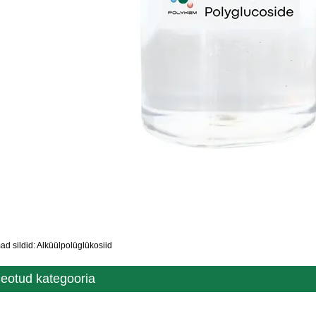
d sildid: Alküülpolüglükosiid
eotud kategooria