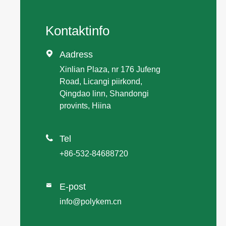
Kontaktinfo

Aadress
Xinlian Plaza, nr 176 Jufeng
Road, Licangi piirkond,
Qingdao linn, Shandongi
provints, Hiina

Tel
+86-532-84688720
E-post

info@polykem.cn