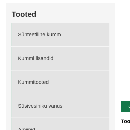
Tooted
Sünteetiline kumm
Kummi lisandid
Kummitooted
Süsivesiniku vanus
To
Too
Amiinid