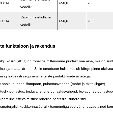
G0814
≥50,0
≤3,0
vedelik
Värvitu/helekollane
G1214
≥50,0
≤3,0
vedelik
te funktsioon ja rakendus
ülglükosiid (APG) on roheline mitteioonne pindaktiivne aine, mis on sünt
ilisus ja madal ärritus. Selle omaduste hulka kuulub kõrge pinna aktiivs
 ning hõlpsasti segunemine teiste pindaktiivsete ainetega.
lik hooldus: beebi šampoon, puhastusvahend (mahe ja mittekiirgav)
tuslik puhastus: toiduvahendite puhastusvahend, biolagunev puhastu
eemiline ettevalmistus: roheline pestitsiidi sünergistid
usmaterjalid: keskkonnasõbralik tsemendiga vee vähendavad ained k