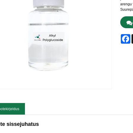
arengu 
Suurepä
F
otekirjeldus
te sissejuhatus