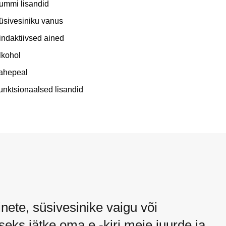
ummi lisandid
üsivesiniku vanus
indaktiivsed ained
lkohol
ahepeal
unktsionaalsed lisandid
nete, süsivesinike vaigu või
eks jätke oma e -kiri meie juurde ja