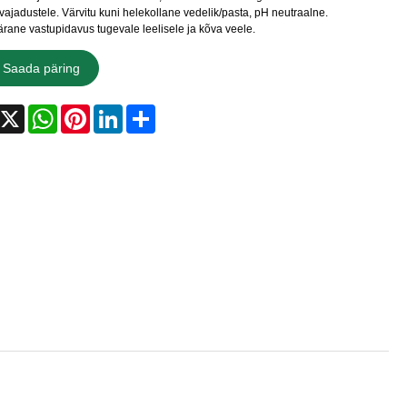
vajadustele. Värvitu kuni helekollane vedelik/pasta, pH neutraalne.
rane vastupidavus tugevale leelisele ja kõva veele.
Saada päring
acebook
X
WhatsApp
Pinterest
LinkedIn
Share