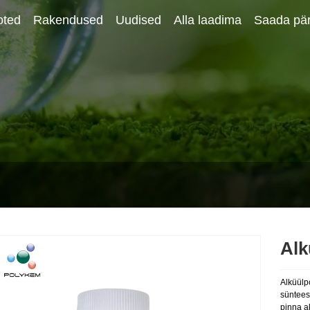
oted
Rakendused
Uudised
Alla laadima
Saada pär
Alk
Alküülp
sünteesi
pinna a