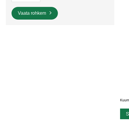
Vaata rohkem
Kuuma
S