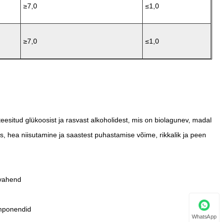
≥7,0
≤1,0
≥7,0
≤1,0
eesitud glükoosist ja rasvast alkoholidest, mis on biolagunev, madal
us, hea niisutamine ja saastest puhastamise võime, rikkalik ja peen
svahend
omponendid
WhatsApp