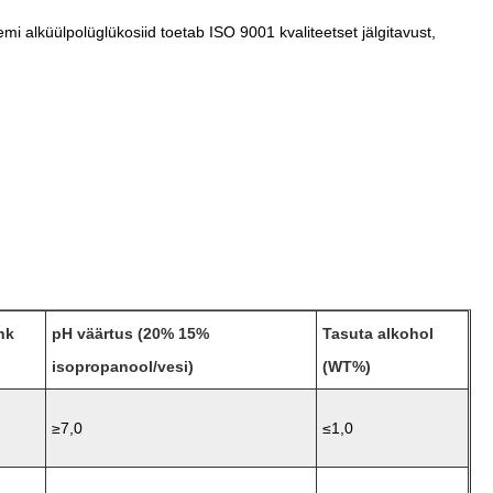
kemi alküülpolüglükosiid toetab ISO 9001 kvaliteetset jälgitavust,
hk
pH väärtus (20% 15%
Tasuta alkohol
isopropanool/vesi)
(WT%)
≥7,0
≤1,0