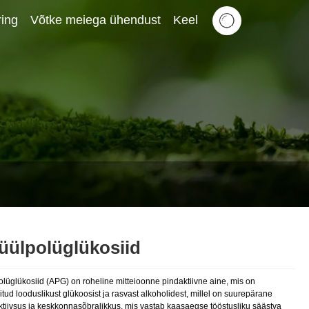
ing
Võtke meiega ühendust
Keel
üülpolüglükosiid
olüglükosiid (APG) on roheline mitteioonne pindaktiivne aine, mis on
tud looduslikust glükoosist ja rasvast alkoholidest, millel on suurepärane
ktiivsus ja keskkonnasõbralikkus, mis vastab kaasaegse tööstusliku säästva